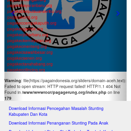
pagakebayoranbaru.org
pagakabkepulauanseribu.org
Previous
Next
pagacakung.org
pagakeccempakaputih.org
pagakecgambir.org
pagakecjoharbaru.org
pagakeckemayoran.org
pagakecmenteng.org
pagakecsawahbesar.org
pagakecsenen.org
pagakectanahabang.org
pagakeccilincing.org
pagakeckelapagading.org
Warning
: file(https://pagaindonesia.org/sliders/domain-aceh.text):
pagakeckoja.org
Failed to open stream: HTTP request failed! HTTP/1.1 404 Not
pagakecpademangan.org
Found in
/www/wwwroot/pagagerung.org/index.php
on line
pagakecpenjaringan.org
179
pagakectanjungpriok.org
pagakeccakung.org
Download Informasi Pencegahan Masalah Stunting
pagakeccipayung.org
Kabupaten Dan Kota
pagakecciracas.org
pagakecdurensawit.org
Download Informasi Penanganan Stunting Pada Anak
pagakecjatinegara.org