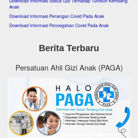
Download Informasi Status Gizi Terhadap Tumbuh Kembang
pagakeckramatjati.org
Anak
pagakecmakasar.org
pagakecmatraman.org
Download Informasi Penangan Covid Pada Anak
pagakecpasarrebo.org
Download Informasi Pencegahan Covid Pada Anak
pagakecpulogadung.org
pagakeccilandak.org
pagakeckepulauanseribuselatan.org
pagakeckepulauanseribuutara.org
Berita Terbaru
pagakeckembangan.org
pagakecpalmerah.org
pagakeckalideres.org
Persatuan Ahli Gizi Anak (PAGA)
pagakeckebonjeruk.org
pagakectambora.org
pagakectamansari.org
pagakecgrogolpetamburan.org
pagakeccengkareng.org
pagakectebet.org
pagakecsetiabudi.org
pagakecpesanggrahan.org
pagakecpasarminggu.org
pagakecpancoran.org
pagakecmampangprapatan.org