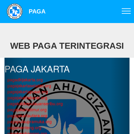
PAGA
WEB PAGA TERINTEGRASI
PAGA JAKARTA
pagadkijakarta.org
pagajakartaselatan.org
pagajakartapusat.org
pagajakartabarat.org
pagakabkepulauanseribu.org
pagajakartatimur.org
pagajakartautara.org
pagapulaupramuka.org
pagamenteng.org
pagakembangan.org