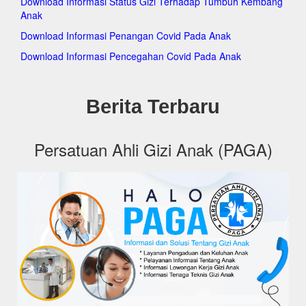
Download Informasi Status Gizi Terhadap Tumbuh Kembang
pagakeckramatjati.org
Anak
pagakecmakasar.org
pagakecmatraman.org
Download Informasi Penangan Covid Pada Anak
pagakecpasarrebo.org
Download Informasi Pencegahan Covid Pada Anak
pagakecpulogadung.org
pagakeccilandak.org
pagakeckepulauanseribuselatan.org
pagakeckepulauanseribuutara.org
Berita Terbaru
pagakeckembangan.org
pagakecpalmerah.org
pagakeckalideres.org
Persatuan Ahli Gizi Anak (PAGA)
pagakeckebonjeruk.org
pagakectambora.org
pagakectamansari.org
pagakecgrogolpetamburan.org
pagakeccengkareng.org
pagakectebet.org
pagakecsetiabudi.org
pagakecpesanggrahan.org
pagakecpasarminggu.org
pagakecpancoran.org
pagakecmampangprapatan.org