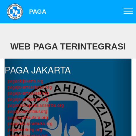
PAGA
WEB PAGA TERINTEGRASI
PAGA JAKARTA
pagadkijakarta.org
pagajakartaselatan.org
pagajakartapusat.org
pagajakartabarat.org
pagakabkepulauanseribu.org
pagajakartatimur.org
pagajakartautara.org
pagapulaupramuka.org
pagamenteng.org
pagakembangan.org