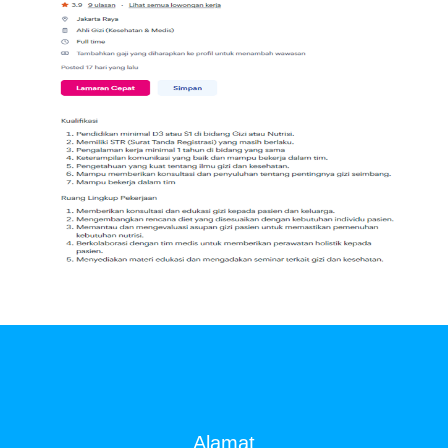
DIBUTUHKAN SEGERA TENAGA Ahli
Gizi (Nutritionists)
SYARAT DAN KETENTUAN LIHAT
BROSUR
Alamat